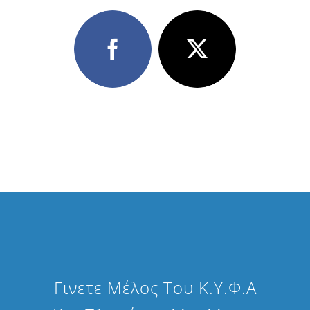
Γινετε Μέλος Του Κ.Υ.Φ.Α