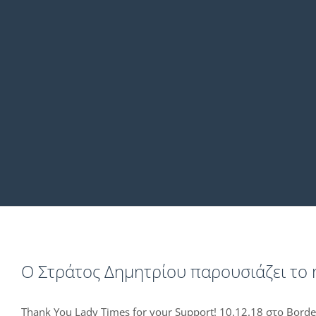
O Στράτος Δημητρίου παρουσιάζει το 
Thank You Lady Times for your Support! 10.12.18 στο Borde