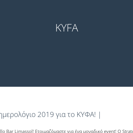
KYFA
ημερολόγιο 2019 για το ΚΥΦΑ! |
llo Bar Limassol! Ετοιμαζόμαστε για ένα μοναδικό event! O Stra