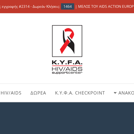
 εγγραφής #2314 - Δωρεάν Κλήσεις:
1464
| ΜΕΛΟΣ ΤΟΥ AIDS ACTION EUROP
HIV/AIDS
ΔΩΡΕΑ
Κ.Υ.Φ.Α. CHECKPOINT
ΑΝΑΚΟ