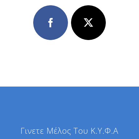
Γινετε Μέλος Του Κ.Υ.Φ.Α