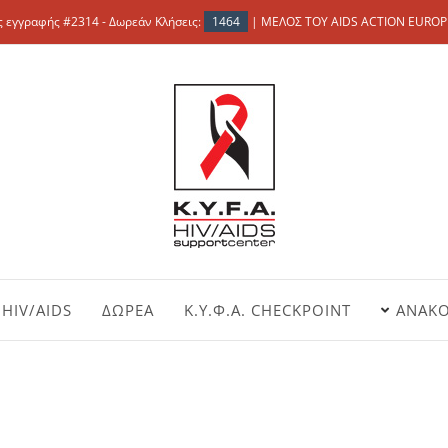
 εγγραφής #2314 - Δωρεάν Κλήσεις:
1464
| ΜΕΛΟΣ ΤΟΥ AIDS ACTION EUROP
HIV/AIDS
ΔΩΡΕΑ
Κ.Υ.Φ.Α. CHECKPOINT
ΑΝΑΚΟ