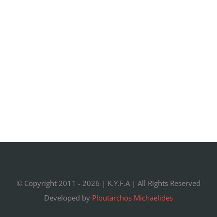
© Copyright 2011 -
2026 |
K.Y.F.A
| All Rights Reserved
Developed by
Ploutarchos Michaelides