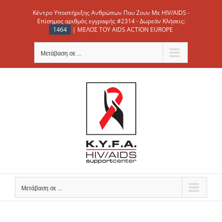
Μετάβαση
Κέντρο Υποστήριξης Ανθρώπων Που Ζουν Με HIV/AIDS -
στο
Επίσημος αριθμός εγγραφής #2314 - Δωρεάν Κλήσεις:
1464
| ΜΕΛΟΣ ΤΟΥ AIDS ACTION EUROPE
περιεχόμενο
Μετάβαση σε ...
Μετάβαση σε ...