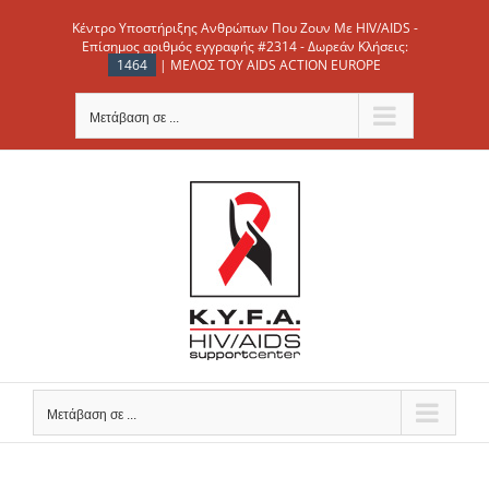
Μετάβαση
Κέντρο Υποστήριξης Ανθρώπων Που Ζουν Με HIV/AIDS -
στο
Επίσημος αριθμός εγγραφής #2314 - Δωρεάν Κλήσεις:
1464
| ΜΕΛΟΣ ΤΟΥ AIDS ACTION EUROPE
περιεχόμενο
Μετάβαση σε ...
Μετάβαση σε ...