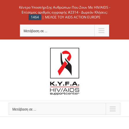
Μετάβαση
Κέντρο Υποστήριξης Ανθρώπων Που Ζουν Με HIV/AIDS -
στο
Επίσημος αριθμός εγγραφής #2314 - Δωρεάν Κλήσεις:
1464
| ΜΕΛΟΣ ΤΟΥ AIDS ACTION EUROPE
περιεχόμενο
Μετάβαση σε ...
Μετάβαση σε ...