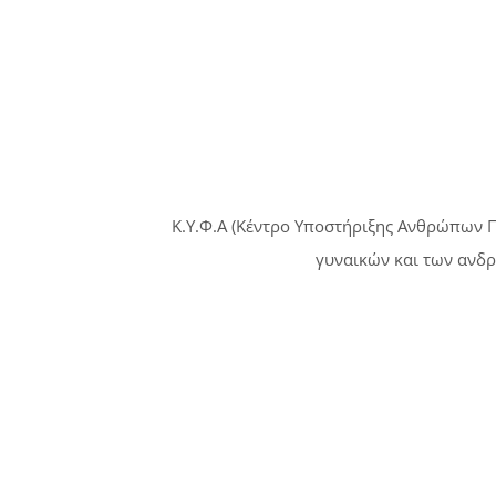
Κ.Υ.Φ.Α (Κέντρο Υποστήριξης Ανθρώπων Π
γυναικών και των ανδρ