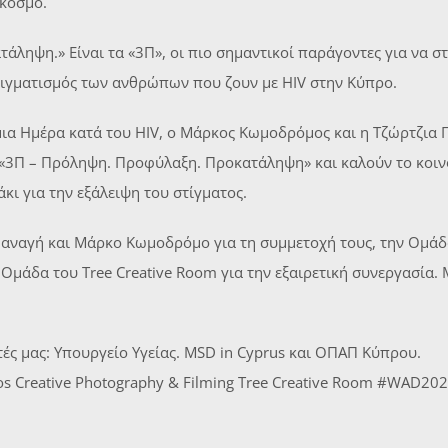
 κόσμο.
ληψη.» Είναι τα «3Π», οι πιο σημαντικοί παράγοντες για να σ
τιγματισμός των ανθρώπων που ζουν με HIV στην Κύπρο.
ια Ημέρα κατά του HIV, ο Μάρκος Κωμοδρόμος και η Τζώρτζια 
«3Π – Πρόληψη. Προφύλαξη. Προκατάληψη» και καλούν το κοινό
άκι για την εξάλειψη του στίγματος.
αναγή και Μάρκο Κωμοδρόμο για τη συμμετοχή τους, την Ομάδα
ν Ομάδα του Tree Creative Room για την εξαιρετική συνεργασία
ές μας: Υπουργείο Υγείας. MSD in Cyprus και ΟΠΑΠ Κύπρου.
hos Creative Photography & Filming Tree Creative Room #WAD20