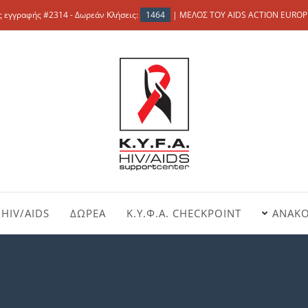
 εγγραφής #2314 - Δωρεάν Κλήσεις:
1464
| ΜΕΛΟΣ ΤΟΥ AIDS ACTION EUROP
HIV/AIDS
ΔΩΡΕΑ
Κ.Υ.Φ.Α. CHECKPOINT
ΑΝΑΚΟ