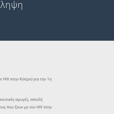
άληψη
 HIV στην Κύπρο) για την 1η
κευτικές αγωγές, απειλή
υς που ζουν με τον HIV στην