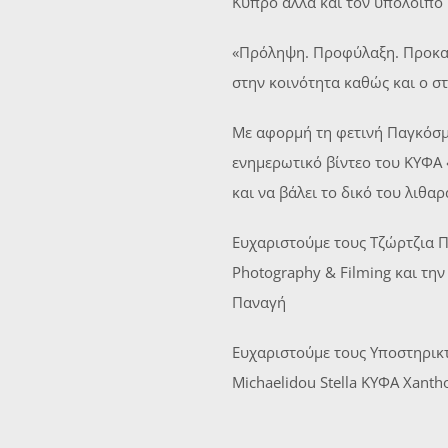
Κύπρο αλλά και τον υπόλοιπο
«Πρόληψη. Προφύλαξη. Προκατά
στην κοινότητα καθώς και ο σ
Με αφορμή τη φετινή Παγκόσμ
ενημερωτικό βίντεο του ΚΥΦΑ 
και να βάλει το δικό του λιθαρ
Ευχαριστούμε τους Τζώρτζια Π
Photography & Filming και τη
Παναγή
Ευχαριστούμε τους Υποστηρικτ
Michaelidou Stella ΚΥΦΑ Xant