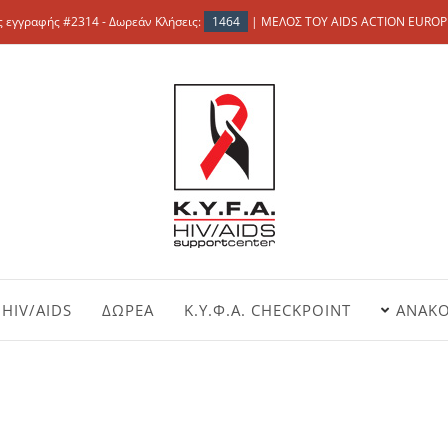
 εγγραφής #2314 - Δωρεάν Κλήσεις:
1464
| ΜΕΛΟΣ ΤΟΥ AIDS ACTION EUROP
HIV/AIDS
ΔΩΡΕΑ
Κ.Υ.Φ.Α. CHECKPOINT
ΑΝΑΚΟ