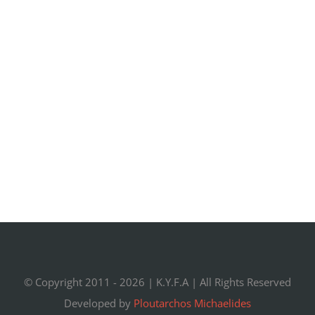
© Copyright 2011 -
2026 |
K.Y.F.A
| All Rights Reserved
Developed by
Ploutarchos Michaelides