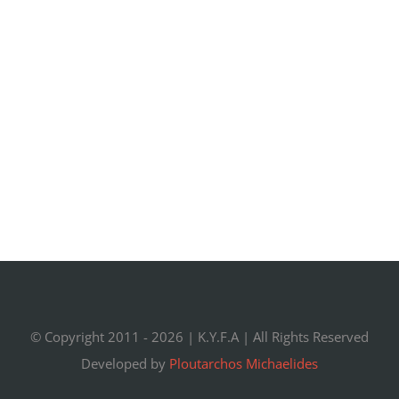
© Copyright 2011 -
2026 |
K.Y.F.A
| All Rights Reserved
Developed by
Ploutarchos Michaelides