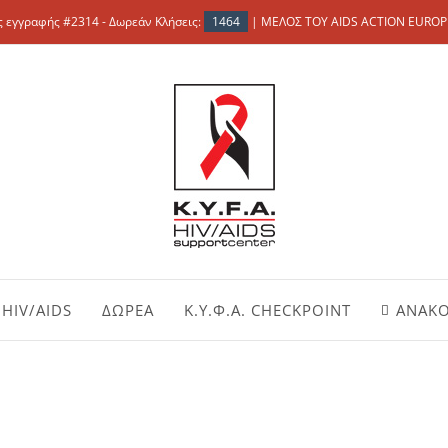
 εγγραφής #2314 - Δωρεάν Κλήσεις:
1464
| ΜΕΛΟΣ ΤΟΥ AIDS ACTION EUROP
HIV/AIDS
ΔΩΡΕΑ
Κ.Υ.Φ.Α. CHECKPOINT
ΑΝΑΚΟ