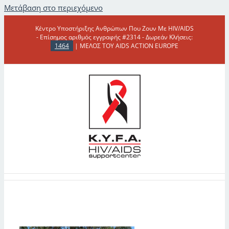
Μετάβαση στο περιεχόμενο
Κέντρο Υποστήριξης Ανθρώπων Που Ζουν Με HIV/AIDS
- Επίσημος αριθμός εγγραφής #2314 - Δωρεάν Κλήσεις:
1464
| ΜΕΛΟΣ ΤΟΥ AIDS ACTION EUROPE