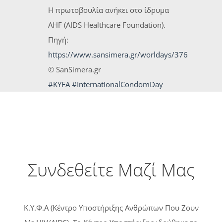
Η πρωτοβουλία ανήκει στο ίδρυμα
AHF (AIDS Healthcare Foundation).
Πηγή:
https://www.sansimera.gr/worldays/376
© SanSimera.gr
#KYFA
#InternationalCondomDay
Συνδεθείτε Μαζί Μας
Κ.Υ.Φ.Α (Κέντρο Υποστήριξης Ανθρώπων Που Ζουν