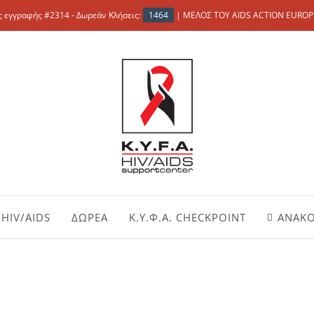
 εγγραφής #2314 - Δωρεάν Κλήσεις:
1464
| ΜΕΛΟΣ ΤΟΥ AIDS ACTION EUROP
HIV/AIDS
ΔΩΡΕΑ
Κ.Υ.Φ.Α. CHECKPOINT
ΑΝΑΚΟ