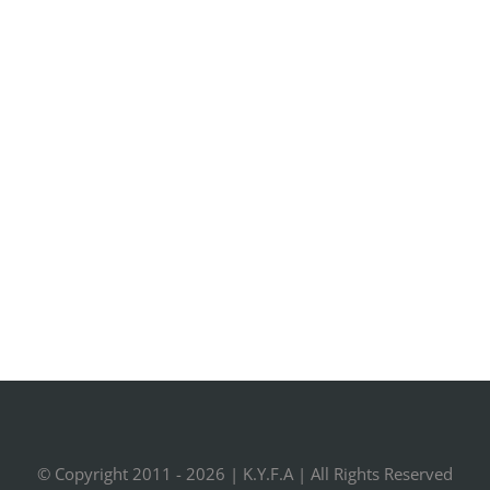
© Copyright 2011 -
2026 |
K.Y.F.A
| All Rights Reserved