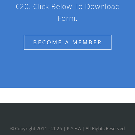
€20. Click Below To Download
Form.
BECOME A MEMBER
© Copyright 2011 -
2026 |
K.Y.F.A
| All Rights Reserved