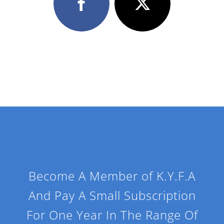
Become A Member of K.Y.F.A
And Pay A Small Subscription
For One Year In The Range Of