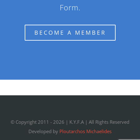
Form.
BECOME A MEMBER
© Copyright 2011 -
2026 |
K.Y.F.A
| All Rights Reserved
Developed by
Ploutarchos Michaelides