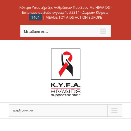
Μετάβαση
Κέντρο Υποστήριξης Ανθρώπων Που Ζουν Με HIV/AIDS -
στο
Επίσημος αριθμός εγγραφής #2314 - Δωρεάν Κλήσεις:
1464
| ΜΕΛΟΣ ΤΟΥ AIDS ACTION EUROPE
περιεχόμενο
Μετάβαση σε ...
Μετάβαση σε ...