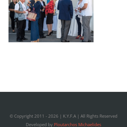
© Copyright 2011 -
2026 |
K.Y.F.A
| All Rights Reserved
Developed by
Ploutarchos Michaelides