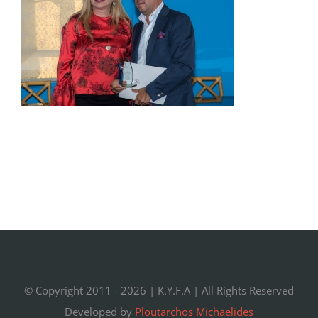
© Copyright 2011 -
2026 |
K.Y.F.A
| All Rights Reserved
Developed by
Ploutarchos Michaelides