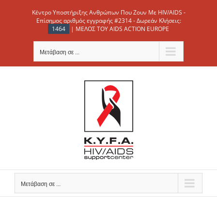
Μετάβαση
Κέντρο Υποστήριξης Ανθρώπων Που Ζουν Με HIV/AIDS -
στο
Επίσημος αριθμός εγγραφής #2314 - Δωρεάν Κλήσεις:
1464
| ΜΕΛΟΣ ΤΟΥ AIDS ACTION EUROPE
περιεχόμενο
Μετάβαση σε ...
Μετάβαση σε ...