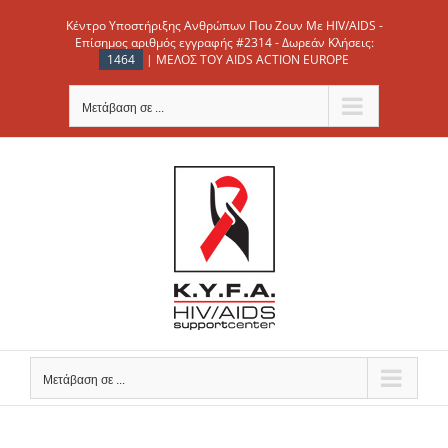
Μετάβαση
Κέντρο Υποστήριξης Ανθρώπων Που Ζουν Με HIV/AIDS -
στο
Επίσημος αριθμός εγγραφής #2314 - Δωρεάν Κλήσεις:
1464
| ΜΕΛΟΣ ΤΟΥ AIDS ACTION EUROPE
περιεχόμενο
Μετάβαση σε ...
Μετάβαση σε ...