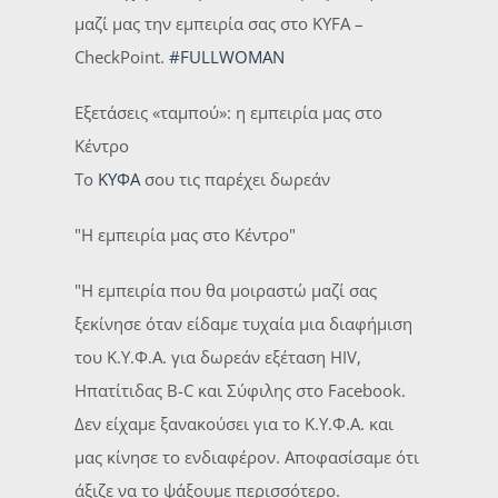
μαζί μας την εμπειρία σας στο KYFA –
CheckPoint.
#FULLWOMAN
Εξετάσεις «ταμπού»: η εμπειρία μας στο
Κέντρο
Το
ΚΥΦΑ
σου τις παρέχει δωρεάν
"Η εμπειρία μας στο Κέντρο"
"Η εμπειρία που θα μοιραστώ μαζί σας
ξεκίνησε όταν είδαμε τυχαία μια διαφήμιση
του Κ.Υ.Φ.Α. για δωρεάν εξέταση HIV,
Ηπατίτιδας Β-C και Σύφιλης στο Facebook.
Δεν είχαμε ξανακούσει για το Κ.Υ.Φ.Α. και
μας κίνησε το ενδιαφέρον. Αποφασίσαμε ότι
άξιζε να το ψάξουμε περισσότερο.