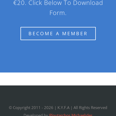
€20. Click Below To Download
Form.
BECOME A MEMBER
© Copyright 2011 -
2026 |
K.Y.F.A
| All Rights Reserved
Developed by
Ploutarchos Michaelides