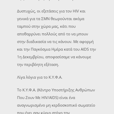
Δυστυχώς, οι εξετάσεις για τον HIV και
γενικά για τα ΣΜΝ θεωρούνται ακόμα
ταμπού στην χώρα μας, κάτι που
αποθαρρύνει πολλούς από το να μπουν
στην διαδικασία να τις κάνουν. Με αφορμή
και την Παγκόσμια Ημέρα κατά του AIDS την
1η Δεκεμβρίου, αποφασίσαμε να κάνουμε
την περιβόητη εξέταση.
Λίγα λόγια για το Κ.Υ.Φ.Α.
Το Κ.Υ.Φ.Α. (Κέντρο Υποστήριξης Ανθρώπων
Που Ζουν Με HIV/AIDS) είναι ένα
αναγνωρισμένο μη κερδοσκοπικό σωματείο
που έχει σαν κύριο στόχο την