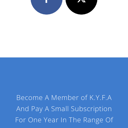
Become A Member of K.Y.F.A
And Pay A Small Subscription
For One Year In The Range Of