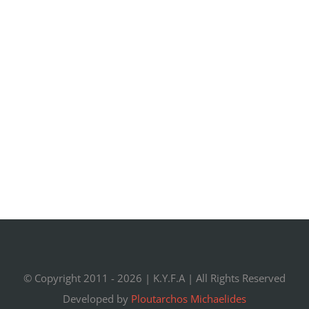
© Copyright 2011 -
2026 |
K.Y.F.A
| All Rights Reserved
Developed by
Ploutarchos Michaelides