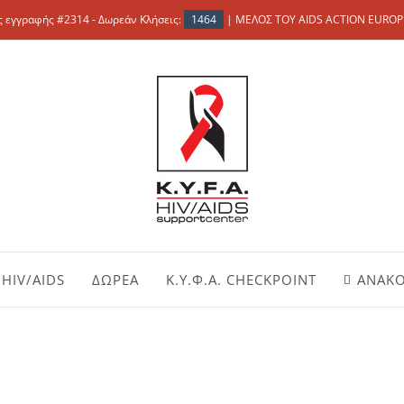
 εγγραφής #2314 - Δωρεάν Κλήσεις:
1464
| ΜΕΛΟΣ ΤΟΥ AIDS ACTION EUROP
HIV/AIDS
ΔΩΡΕΑ
Κ.Υ.Φ.Α. CHECKPOINT
ΑΝΑΚΟ