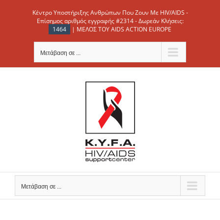
Μετάβαση
Κέντρο Υποστήριξης Ανθρώπων Που Ζουν Με HIV/AIDS -
στο
Επίσημος αριθμός εγγραφής #2314 - Δωρεάν Κλήσεις:
1464
| ΜΕΛΟΣ ΤΟΥ AIDS ACTION EUROPE
περιεχόμενο
Μετάβαση σε ...
Μετάβαση σε ...