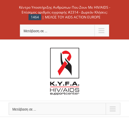
Μετάβαση
Κέντρο Υποστήριξης Ανθρώπων Που Ζουν Με HIV/AIDS -
στο
Επίσημος αριθμός εγγραφής #2314 - Δωρεάν Κλήσεις:
1464
| ΜΕΛΟΣ ΤΟΥ AIDS ACTION EUROPE
περιεχόμενο
Μετάβαση σε ...
Μετάβαση σε ...