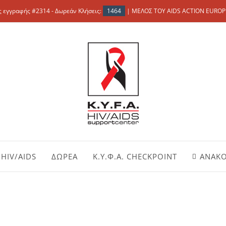
 εγγραφής #2314 - Δωρεάν Κλήσεις:
1464
| ΜΕΛΟΣ ΤΟΥ AIDS ACTION EUROP
HIV/AIDS
ΔΩΡΕΑ
Κ.Υ.Φ.Α. CHECKPOINT
ΑΝΑΚΟ