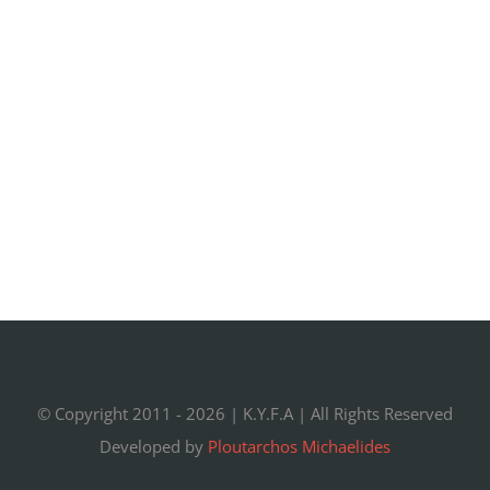
© Copyright 2011 -
2026 |
K.Y.F.A
| All Rights Reserved
Developed by
Ploutarchos Michaelides