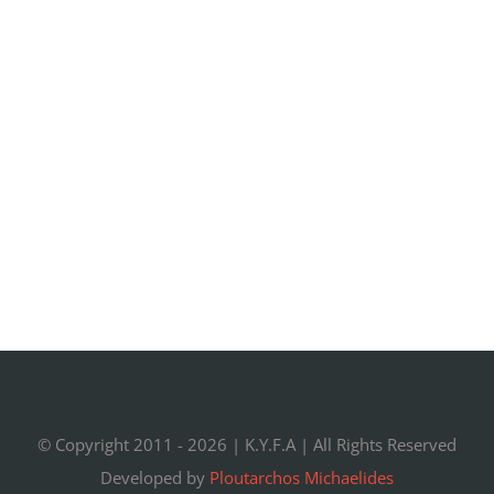
© Copyright 2011 -
2026 |
K.Y.F.A
| All Rights Reserved
Developed by
Ploutarchos Michaelides