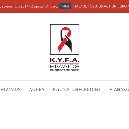
 εγγραφής #2314 - Δωρεάν Κλήσεις:
1464
| ΜΕΛΟΣ ΤΟΥ AIDS ACTION EUROP
HIV/AIDS
ΔΩΡΕΑ
Κ.Υ.Φ.Α. CHECKPOINT
ΑΝΑΚΟ