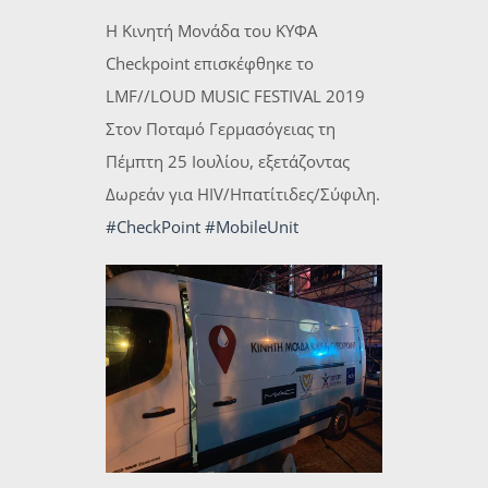
Η Κινητή Μονάδα του ΚΥΦΑ
Checkpoint επισκέφθηκε το
LMF//LOUD MUSIC FESTIVAL 2019
Στον Ποταμό Γερμασόγειας τη
Πέμπτη 25 Ιουλίου, εξετάζοντας
Δωρεάν για HIV/Ηπατίτιδες/
Σύφιλη.
#CheckPoint
#MobileUnit