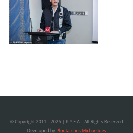
© Copyright 2011 -
2026 |
K.Y.F.A
| All Rights Reserved
Developed by
Ploutarchos Michaelides