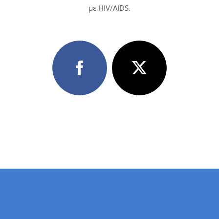
με HIV/AIDS.